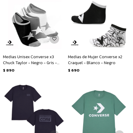
Medias Unisex Converse x3
Medias de Mujer Converse x2
Chuck Taylor - Negro - Gris -
Craquel - Blanco - Negro
Blanco
$
890
$
690