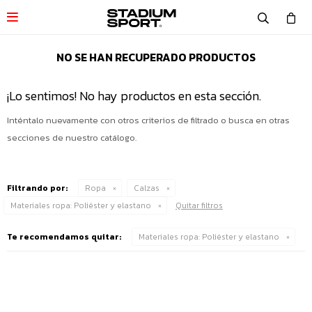

NO SE HAN RECUPERADO PRODUCTOS
¡Lo sentimos! No hay productos en esta sección.
Inténtalo nuevamente con otros criterios de filtrado o busca en otras
secciones de nuestro catálogo.
Filtrando por:
Ropa
Calzas
Materiales ropa:
Poliéster y elastano
Quitar filtros
Te recomendamos quitar:
Materiales ropa:
Poliéster y elastano