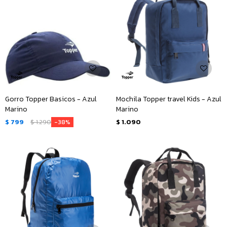
Gorro Topper Basicos - Azul
Mochila Topper travel Kids - Azul
Marino
Marino
$
799
$
1.290
$
1.090
38