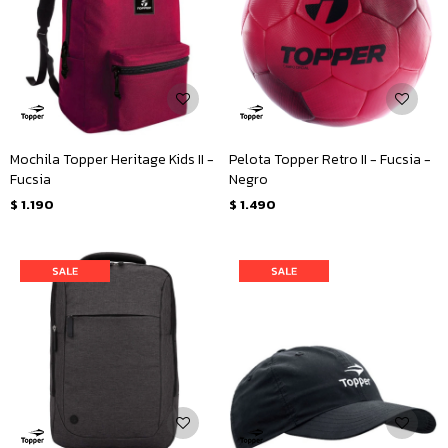
Mochila Topper Heritage Kids II -
Pelota Topper Retro II - Fucsia -
Fucsia
Negro
$
1.190
$
1.490