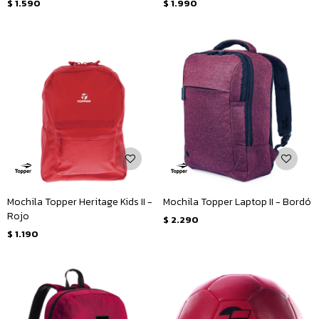
$
1.590
$
1.990
Mochila Topper Heritage Kids II -
Mochila Topper Laptop II - Bordó
Rojo
$
2.290
$
1.190