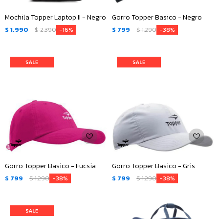
Mochila Topper Laptop II - Negro
Gorro Topper Basico - Negro
$
1.990
$
2.390
$
799
$
1.290
16
38
Gorro Topper Basico - Fucsia
Gorro Topper Basico - Gris
$
799
$
1.290
$
799
$
1.290
38
38