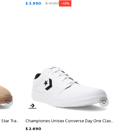
$
3.990
$
4.590
13
Championes de Mujer Converse Run Star Trainer Suede - Amarillo Arena - Rosado
Championes Unisex Converse Day One Classic - Blanco - Negro
$
2.690