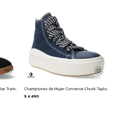
Championes Unisex Converse Run Star Trainer - Negro
Championes de Mujer Converse Chuck Taylor Move Hi - Azul Marino - Blanco
$
4.490