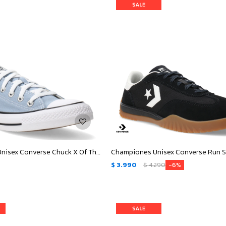
Championes Unisex Converse Chuck X Of The SkyBlue - Celeste - Blanco
$
3.990
$
4.290
6