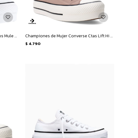
Championes Unisex Converse Zuecos Mule Lift - Amarillo Limón
Championes de Mujer Converse Ctas Lift Hi - Beige - Marrón Tierra
$
4.790