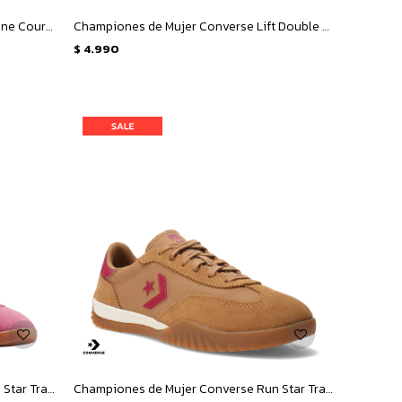
Championes Unisex Converse Day One Court Ox - Blanco
Championes de Mujer Converse Lift Double Stack - Negro - Blanco
$
4.990
Championes de Mujer Converse Run Star Trainer - Rosado - Verde
Championes de Mujer Converse Run Star Trainer - Marrón - Rosado