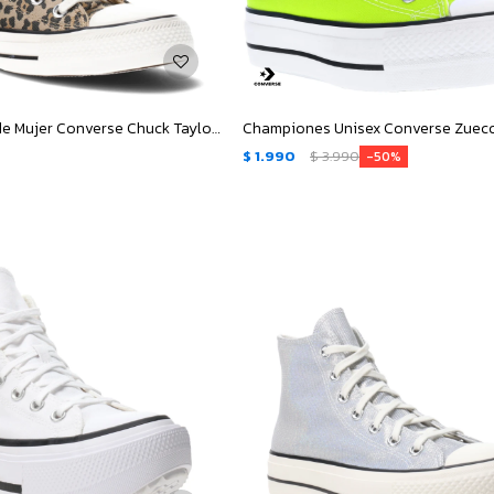
Championes de Mujer Converse Chuck Taylor All Star Hi Animal - Animal Print
$
1.990
$
3.990
50