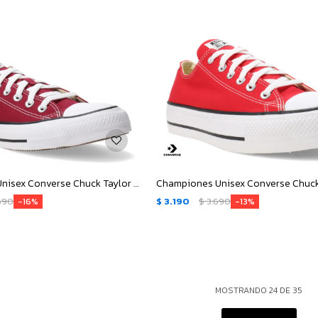
Championes Unisex Converse Chuck Taylor All Star - Bordó- Negro - Blanco
590
$
3.190
$
3.690
16
13
MOSTRANDO
24
DE
35