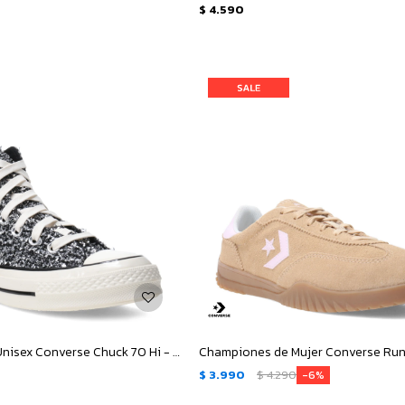
$
4.590
Championes Unisex Converse Chuck 70 Hi - Negro - Plata
$
3.990
$
4.290
6