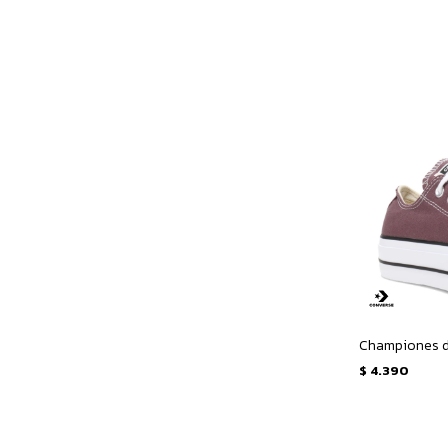
$
4.390