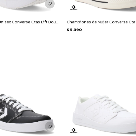
Championes Unisex Converse Ctas Lift Double Stack HI - Blanco - Negro
$
5.390