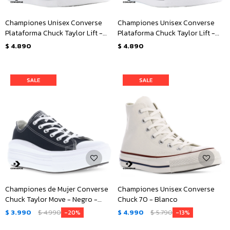
Championes Unisex Converse
Championes Unisex Converse
Plataforma Chuck Taylor Lift -
Plataforma Chuck Taylor Lift -
Negro - Blanco
Blanco - Negro
$
4.890
$
4.890
Championes de Mujer Converse
Championes Unisex Converse
Chuck Taylor Move - Negro -
Chuck 70 - Blanco
Blanco
$
3.990
$
4.990
$
4.990
$
5.790
20
13