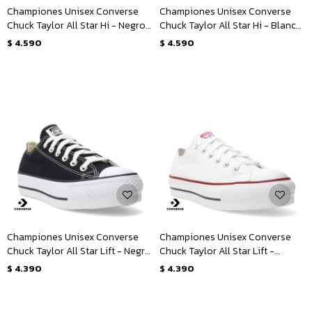
Championes Unisex Converse
Championes Unisex Converse
Chuck Taylor All Star Hi - Negro -
Chuck Taylor All Star Hi - Blanco
Blanco
- Rojo - Azul
$
4.590
$
4.590
Championes Unisex Converse
Championes Unisex Converse
Chuck Taylor All Star Lift - Negro
Chuck Taylor All Star Lift -
- Blanco
Blanco - Rojo - Azul
$
4.390
$
4.390