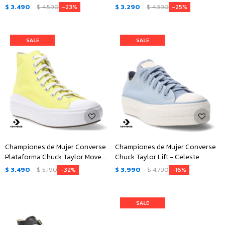
- Blanco
Rojo Fuego - Negro - Blanco
$
3.490
$
4.590
$
3.290
$
4.390
23
25
Championes de Mujer Converse
Championes de Mujer Converse
Plataforma Chuck Taylor Move -
Chuck Taylor Lift - Celeste
Amarillo
$
3.490
$
5.190
$
3.990
$
4.790
32
16