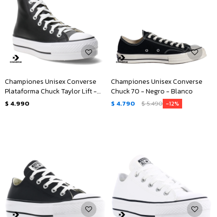
Championes Unisex Converse
Championes Unisex Converse
Plataforma Chuck Taylor Lift -
Chuck 70 - Negro - Blanco
Negro - Blanco
$
4.990
$
4.790
$
5.490
12