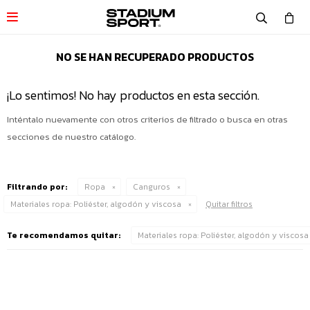

NO SE HAN RECUPERADO PRODUCTOS
¡Lo sentimos! No hay productos en esta sección.
Inténtalo nuevamente con otros criterios de filtrado o busca en otras
secciones de nuestro catálogo.
Filtrando por:
Ropa
Canguros
Materiales ropa:
Poliéster, algodón y viscosa
Quitar filtros
Te recomendamos quitar:
Materiales ropa:
Poliéster, algodón y viscosa