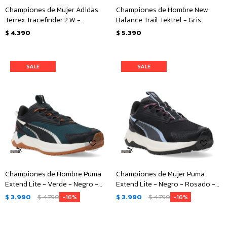
Championes de Mujer Adidas
Championes de Hombre New
Terrex Tracefinder 2 W -
Balance Trail Tektrel - Gris
Plateado Verde
$
4.390
$
5.390
Championes de Hombre Puma
Championes de Mujer Puma
Extend Lite - Verde - Negro -
Extend Lite - Negro - Rosado -
Anaranjado
Celeste
$
3.990
$
4.790
$
3.990
$
4.790
16
16