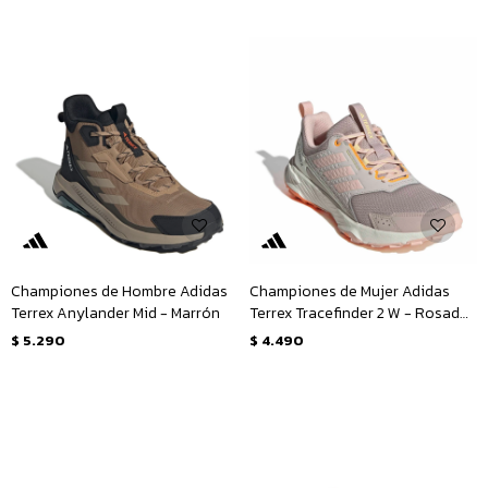
Championes de Hombre Adidas
Championes de Mujer Adidas
Terrex Anylander Mid - Marrón
Terrex Tracefinder 2 W - Rosado
- Rosa Viejo
$
5.290
$
4.490