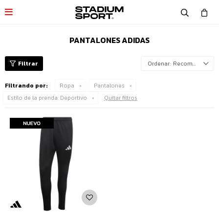

PANTALONES ADIDAS
Recomendados
Filtrando por:
Ropa
Pantalones
Estilo de la prenda:
Deportivo
Quitar filtros