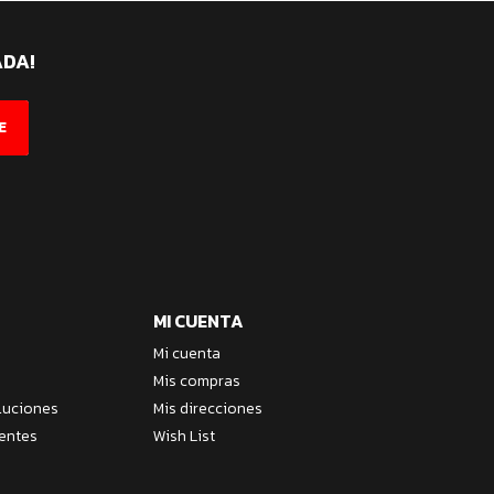
ADA!
E
MI CUENTA
Mi cuenta
Mis compras
luciones
Mis direcciones
entes
Wish List