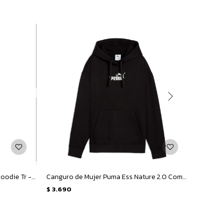
Canguro de Hombre Puma Sport Hoodie Tr - Negro - Blanco
Canguro de Mujer Puma Ess Nature 2.0 Comfort Hoodie - Negro
Canguro
$
3.690
$
3.69