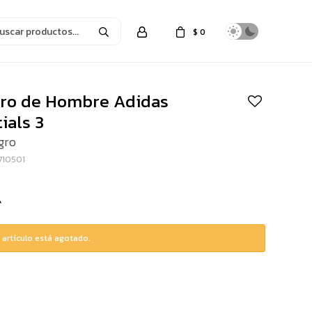
$
0
ro de Hombre Adidas
ials 3
gro
710501
 artículo está agotado.