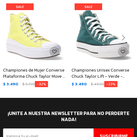
Championes de Mujer Converse
Championes Unisex Converse
Plataforma Chuck Taylor Move -
Chuck Taylor Lift - Verde -
Amarillo
Negro - Blanco
$
3.490
$
5.190
$
3.490
$
4.590
32
23
¡UNITE A NUESTRA NEWSLETTER PARA NO PERDERTE
NADA!
SUSCRIBIRME