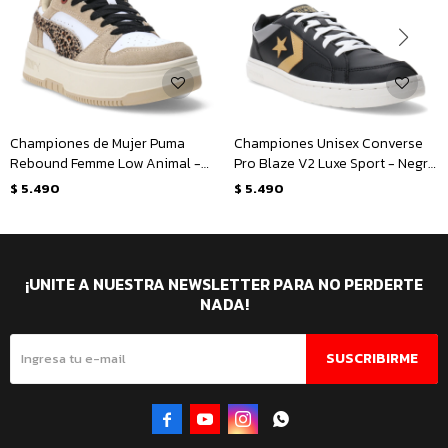
Championes de Mujer Puma
Championes Unisex Converse
Rebound Femme Low Animal -
Pro Blaze V2 Luxe Sport - Negro
Blanco - Beige Tostado -
- Dorado - Gris
$
5.490
$
5.490
Dorado
¡UNITE A NUESTRA NEWSLETTER PARA NO PERDERTE
NADA!
SUSCRIBIRME



