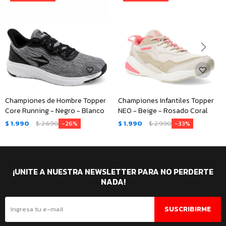
Championes de Hombre Topper
Championes Infantiles Topper
Core Running - Negro - Blanco
NEO - Beige - Rosado Coral
$
1.990
$
2.690
$
1.990
$
2.990
26
33
¡UNITE A NUESTRA NEWSLETTER PARA NO PERDERTE
NADA!
SUSCRIBIRME