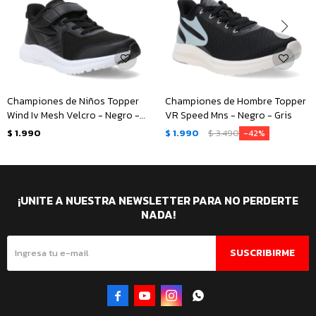
Championes de Niños Topper
Championes de Hombre Topper
Wind Iv Mesh Velcro - Negro -
VR Speed Mns - Negro - Gris
Blanco
$
1.990
$
1.990
$
3.490
42
¡UNITE A NUESTRA NEWSLETTER PARA NO PERDERTE
NADA!
SUSCRIBIRME



