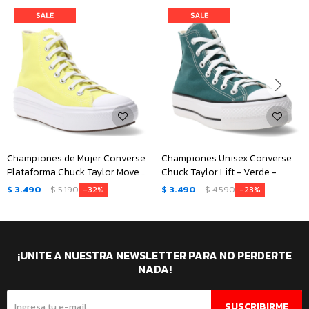
Championes de Mujer Converse
Championes Unisex Converse
Plataforma Chuck Taylor Move -
Chuck Taylor Lift - Verde -
Amarillo
Negro - Blanco
$
3.490
$
5.190
$
3.490
$
4.590
32
23
¡UNITE A NUESTRA NEWSLETTER PARA NO PERDERTE
NADA!
SUSCRIBIRME