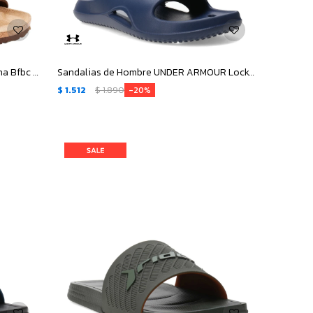
Sandalias Unisex Birkenstock Arizona Bfbc - Marrón
Sandalias de Hombre UNDER ARMOUR Locker V Sl - Azul - Marino
$
1.512
$
1.890
20