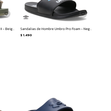
Sandalias Infantiles Rider Free Style II - Beige - Verde
Sandalias de Hombre Umbro Pro Foam - Negro - Celeste
$
1.490