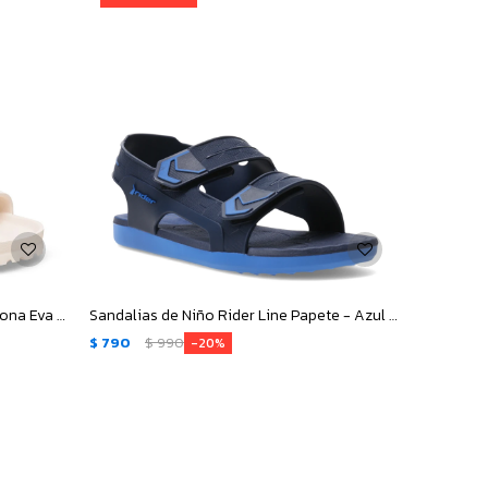
Sandalias de Mujer Birkenstock Arizona Eva - Beige
Sandalias de Niño Rider Line Papete - Azul - Marino
$
790
$
990
20