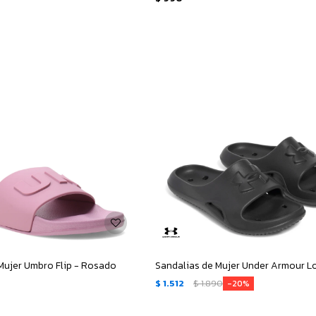
Mujer Umbro Flip - Rosado
$
1.512
$
1.890
20