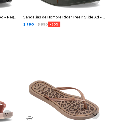
Sandalias Unisex Rider Free Ii Slide Ad - Negro
Sandalias de Hombre Rider Free Ii Slide Ad - Verde
$
790
$
990
20