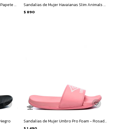
Sandalias de Niña Rider Free Style Ii Papete - Rosado
Sandalias de Mujer Havaianas Slim Animals - Animal Print
$
890
 Negro
Sandalias de Mujer Umbro Pro Foam - Rosado
$
1.490