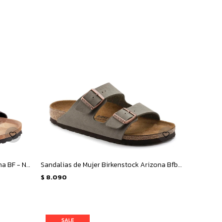
Sandalias Unisex Birkenstock Arizona BF - Negro
Sandalias de Mujer Birkenstock Arizona Bfbc - Gris
$
8.090