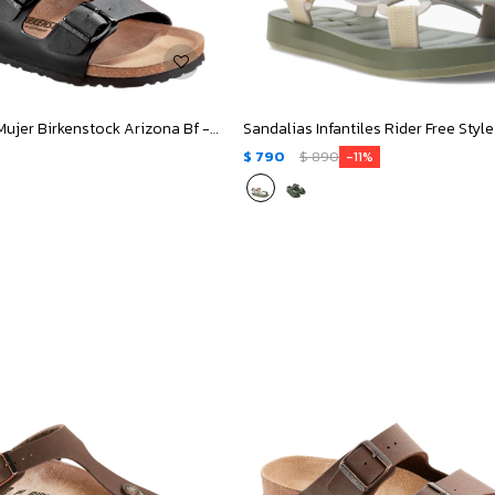
Sandalias de Mujer Birkenstock Arizona Bf - Negro
$
790
$
890
11