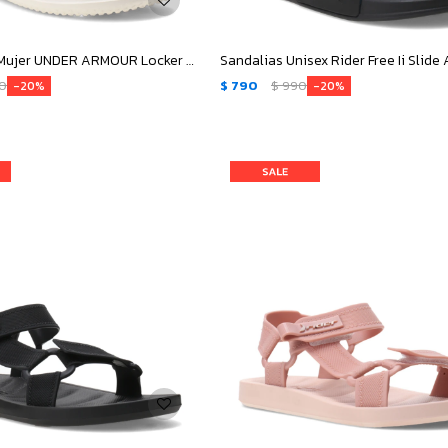
Sandalias de Mujer UNDER ARMOUR Locker V Sl - Marrón
90
$
790
$
990
20
20