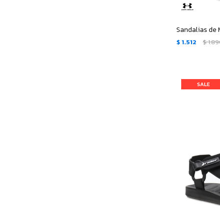
$
1.512
$
1.8