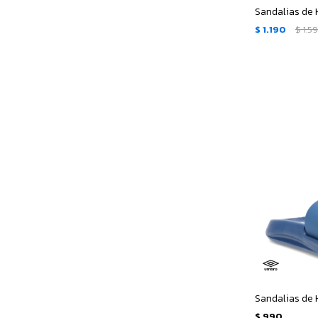
$
1.190
$
1.5
$
990