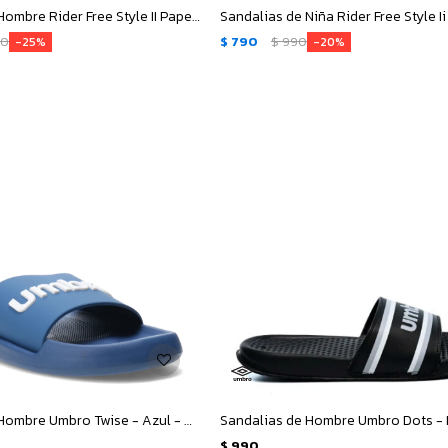
Sandalias de Hombre Rider Free Style II Papete Ad - Negro
90
$
790
$
990
25
20
Sandalias de Hombre Umbro Twise - Azul - Marino
Sandalias de Hombre Umbro Dots -
$
990