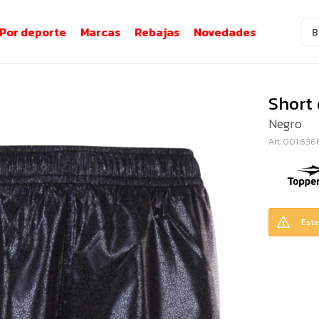
Por deporte
Marcas
Rebajas
Novedades
Short
Negro
001.636
Este