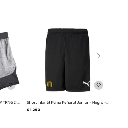
Short de Mujer Topper SHORT KT W TRNG 2 IN 1 - Negro Melange
Short Infantil Puma Peñarol Junior - Negro - Amarillo
$
1.290
$
1.29