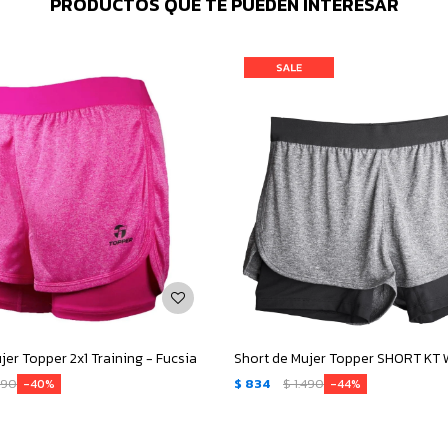
PRODUCTOS QUE TE PUEDEN INTERESAR
jer Topper 2x1 Training - Fucsia
390
$
834
$
1.490
40
44