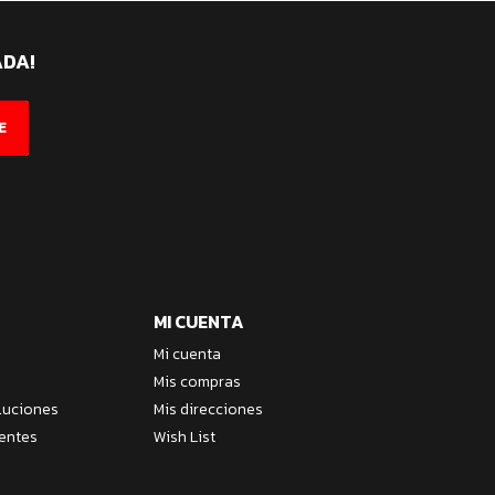
ADA!
E
MI CUENTA
Mi cuenta
Mis compras
luciones
Mis direcciones
entes
Wish List