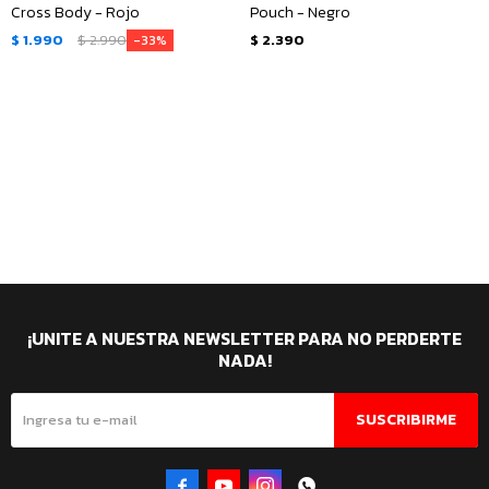
Cross Body - Rojo
Pouch - Negro
$
1.990
$
2.990
$
2.390
33
¡UNITE A NUESTRA NEWSLETTER PARA NO PERDERTE
NADA!
SUSCRIBIRME



