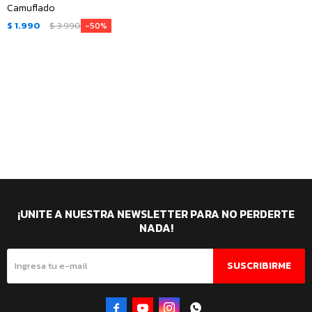
Camuflado
$
1.990
$
3.990
50
¡UNITE A NUESTRA NEWSLETTER PARA NO PERDERTE
NADA!
SUSCRIBIRME



