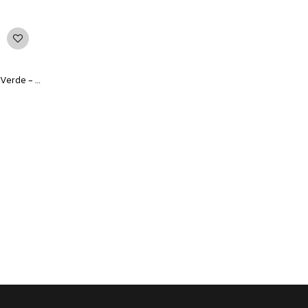
Remera Unisex Converse Chevron - Verde - Blanco