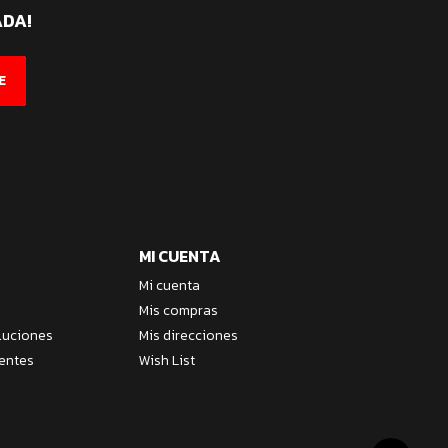
ADA!
E
MI CUENTA
Mi cuenta
Mis compras
luciones
Mis direcciones
entes
Wish List