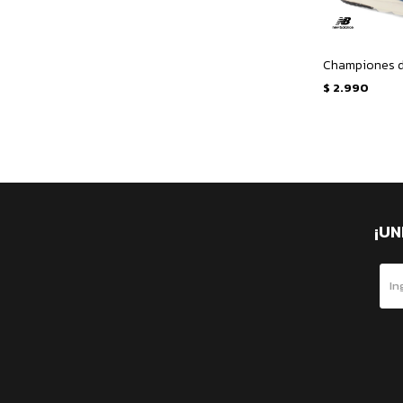
$
2.990
¡UN