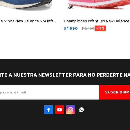
Championes de Niños New Balance 574 Infantil - Azul - Celeste
$
1.990
$
2.400
17
ITE A NUESTRA NEWSLETTER PARA NO PERDERTE N
SUSCRIBIRM



