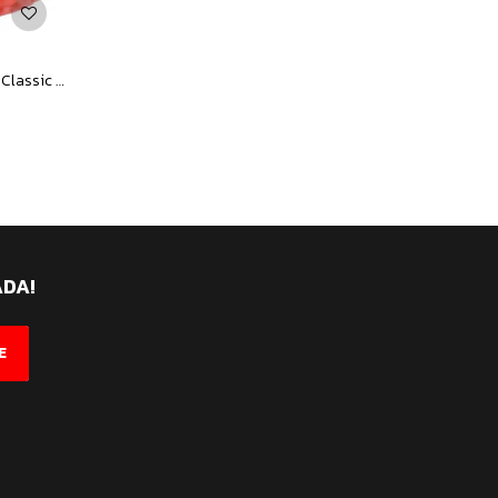
Championes Infantiles New Balance Classic Traditionnels Jrs - Rosado Coral
ADA!
E