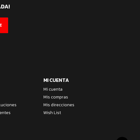
ADA!
E
MI CUENTA
Mi cuenta
Mis compras
luciones
Mis direcciones
entes
Wish List