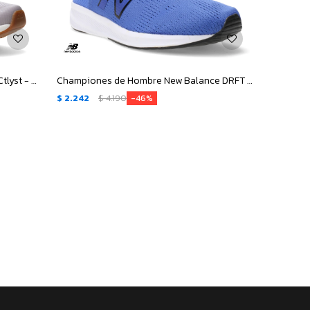
Championes de Mujer New Balance Ctlyst - Gris - Oscuro
Championes de Hombre New Balance DRFT - Azul - Negro
$
2.242
$
4.190
46