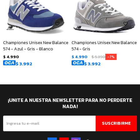
Championes Unisex New Balance
Championes Unisex New Balance
574 - Azul - Gris - Blanco
574 - Gris
$
4.990
$
4.990
$
5.390
7
$
3.992
$
3.992
¡UNITE A NUESTRA NEWSLETTER PARA NO PERDERTE
NADA!
SUSCRIBIRME