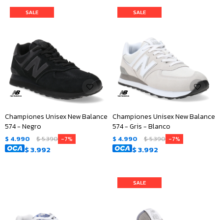
Championes Unisex New Balance
Championes Unisex New Balance
574 - Negro
574 - Gris - Blanco
$
4.990
$
5.390
$
4.990
$
5.390
7
7
$
3.992
$
3.992