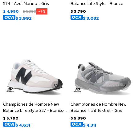
574 - Azul Marino - Gris
Balance Life Style - Blanco
$
4.990
$
5.390
$
3.790
7
$
3.992
$
3.032
Championes de Hombre New
Championes de Hombre New
Balance Life Style 327 - Blanco -
Balance Trail Tektrel - Gris
Gris - Negro
$
5.790
$
5.390
$
4.631
$
4.311