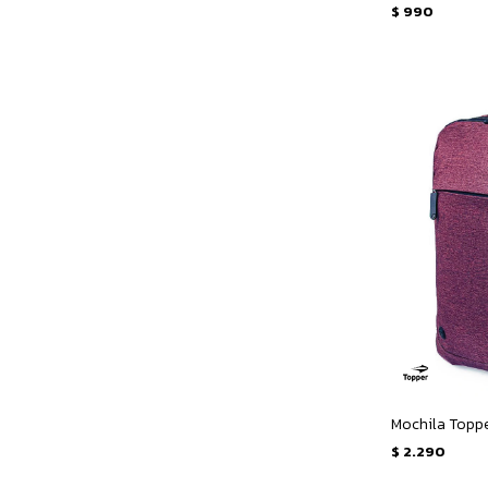
$
990
Mochila Toppe
$
2.290