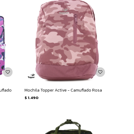
uflado
Mochila Topper Active - Camuflado Rosa
$
1.490