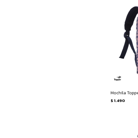
Mochila Topper
$
1.490