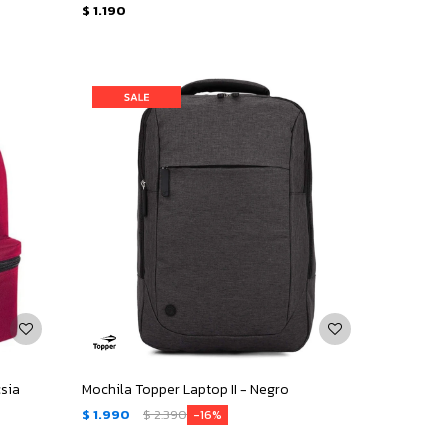
$
1.190
csia
Mochila Topper Laptop II - Negro
$
1.990
$
2.390
16