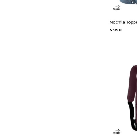
Mochila Topper
$
990