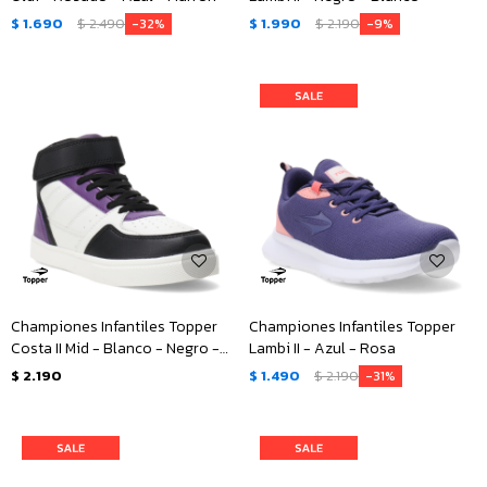
$
1.690
$
2.490
$
1.990
$
2.190
32
9
Championes Infantiles Topper
Championes Infantiles Topper
Costa II Mid - Blanco - Negro -
Lambi II - Azul - Rosa
Violeta
$
2.190
$
1.490
$
2.190
31