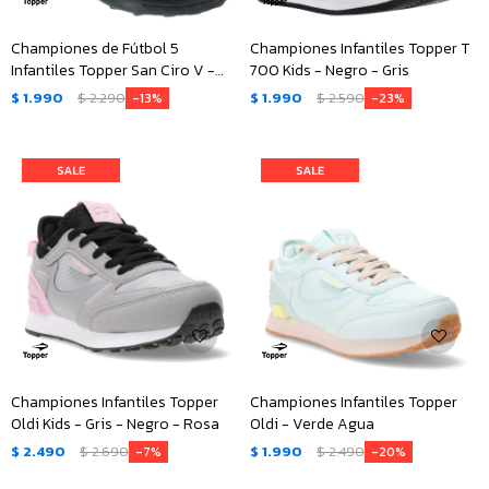
Championes de Fútbol 5
Championes Infantiles Topper T
Infantiles Topper San Ciro V -
700 Kids - Negro - Gris
Negro
$
1.990
$
2.290
$
1.990
$
2.590
13
23
Championes Infantiles Topper
Championes Infantiles Topper
Oldi Kids - Gris - Negro - Rosa
Oldi - Verde Agua
$
2.490
$
2.690
$
1.990
$
2.490
7
20