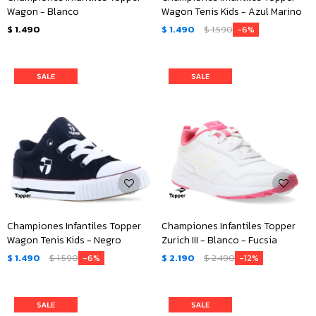
Wagon - Blanco
Wagon Tenis Kids - Azul Marino
$
1.490
$
1.490
$
1.590
6
Championes Infantiles Topper
Championes Infantiles Topper
Wagon Tenis Kids - Negro
Zurich III - Blanco - Fucsia
$
1.490
$
1.590
$
2.190
$
2.490
6
12