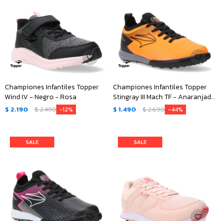
Championes Infantiles Topper
Championes Infantiles Topper
Wind IV - Negro - Rosa
Stingray III Mach TF - Anaranjado
- Negro
$
2.190
$
2.490
$
1.490
$
2.690
12
44