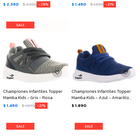
$
2.390
$
3.390
$
1.490
$
1.890
29
21
Championes Infantiles Topper
Championes Infantiles Topper
Mamba Kids - Gris - Rosa
Mamba Kids - Azul - Amarillo
Ocre
$
1.490
$
1.890
$
1.890
21