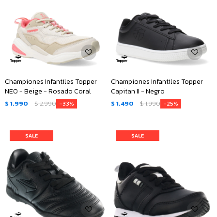
Championes Infantiles Topper
Championes Infantiles Topper
NEO - Beige - Rosado Coral
Capitan II - Negro
$
1.990
$
2.990
$
1.490
$
1.990
33
25