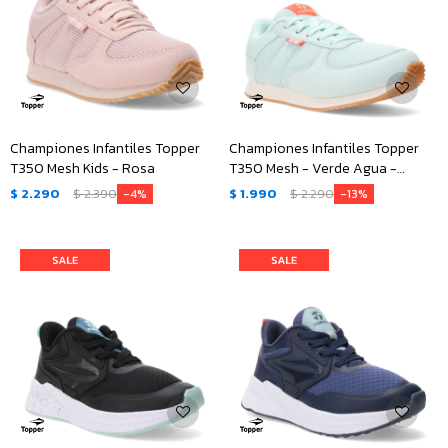
Championes Infantiles Topper
Championes Infantiles Topper
T350 Mesh Kids - Rosa
T350 Mesh - Verde Agua -
Anaranjado
$
2.290
$
2.390
$
1.990
$
2.290
4
13