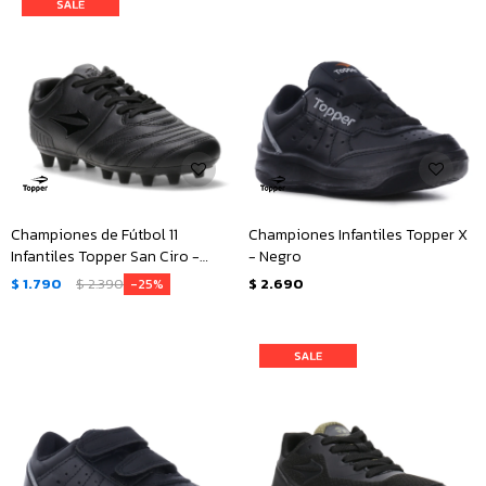
Championes de Fútbol 11
Championes Infantiles Topper X
Infantiles Topper San Ciro -
- Negro
Negro
$
1.790
$
2.390
$
2.690
25