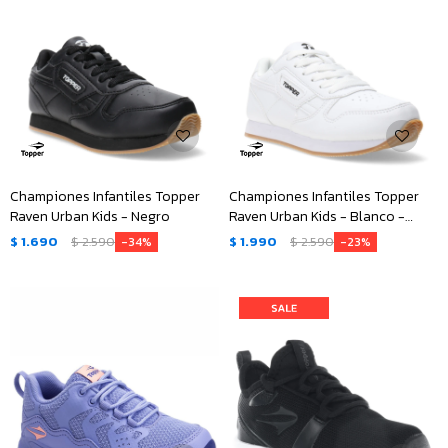
Championes Infantiles Topper
Championes Infantiles Topper
Raven Urban Kids - Negro
Raven Urban Kids - Blanco -
Negro
$
1.690
$
2.590
$
1.990
$
2.590
34
23