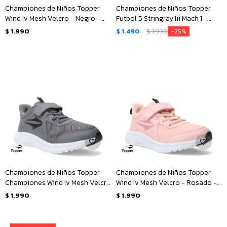
Championes de Niños Topper
Championes de Niños Topper
Wind Iv Mesh Velcro - Negro -
Futbol 5 Stringray Iii Mach 1 -
Blanco
Rosado - Negro
$
1.990
$
1.490
$
1.990
25
Championes de Niños Topper
Championes de Niños Topper
Championes Wind Iv Mesh Velcro
Wind Iv Mesh Velcro - Rosado -
- Gris - Negro
Negro
$
1.990
$
1.990