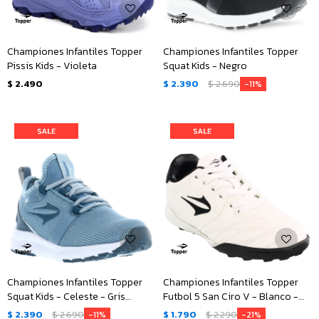
Championes Infantiles Topper
Championes Infantiles Topper
Pissis Kids - Violeta
Squat Kids - Negro
$
2.490
$
2.390
$
2.690
11
Championes Infantiles Topper
Championes Infantiles Topper
Squat Kids - Celeste - Gris
Futbol 5 San Ciro V - Blanco -
Piedra
Negro
$
2.390
$
2.690
$
1.790
$
2.290
11
21