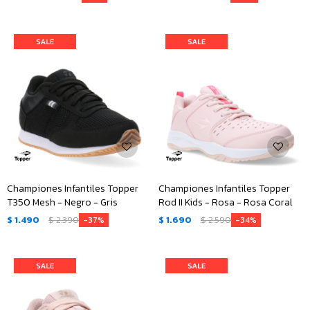
Championes Infantiles Topper
Championes Infantiles Topper
T350 Mesh - Negro - Gris
Rod II Kids - Rosa - Rosa Coral
$
1.490
$
2.390
$
1.690
$
2.590
37
34