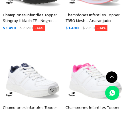
Championes Infantiles Topper
Championes Infantiles Topper
Stingray III Mach TF - Negro -
T350 Mesh - Anaranjado
Blanco - Fucsia
Durazno
$
1.490
$
2.690
$
1.490
$
2.290
44
34
Championes Infantiles Topper
Championes Infantiles Topper
Artic II - Blanco - Azul Marino
Artic II - Blanco - Fucsia
$
1.990
$
1.990