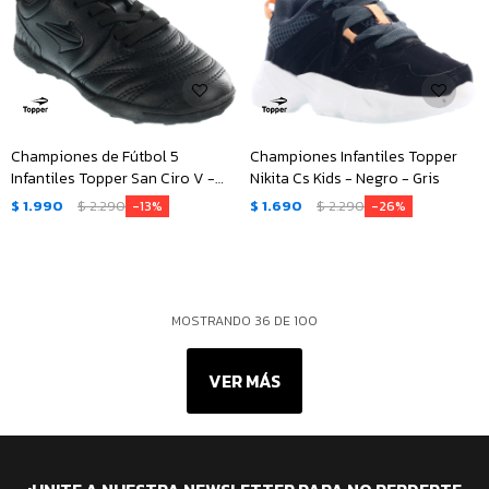
Championes de Fútbol 5
Championes Infantiles Topper
Infantiles Topper San Ciro V -
Nikita Cs Kids - Negro - Gris
Negro
$
1.990
$
2.290
$
1.690
$
2.290
13
26
MOSTRANDO
36
DE
100
VER MÁS