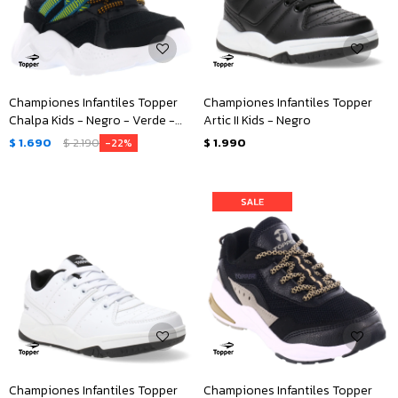
Championes Infantiles Topper
Championes Infantiles Topper
Chalpa Kids - Negro - Verde -
Artic II Kids - Negro
Anaranjado
$
1.690
$
2.190
$
1.990
22
Championes Infantiles Topper
Championes Infantiles Topper