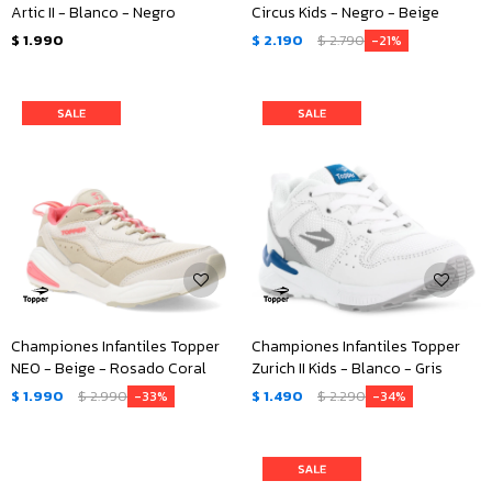
Artic II - Blanco - Negro
Circus Kids - Negro - Beige
$
1.990
$
2.190
$
2.790
21
Championes Infantiles Topper
Championes Infantiles Topper
NEO - Beige - Rosado Coral
Zurich II Kids - Blanco - Gris
$
1.990
$
2.990
$
1.490
$
2.290
33
34