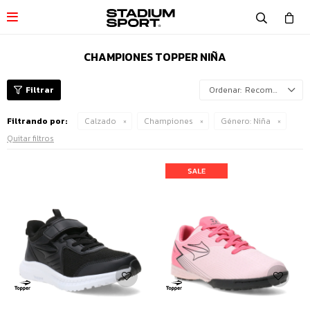

CHAMPIONES TOPPER NIÑA
Recomendados
Filtrando por:
Calzado
Championes
Género:
Niña
Quitar filtros