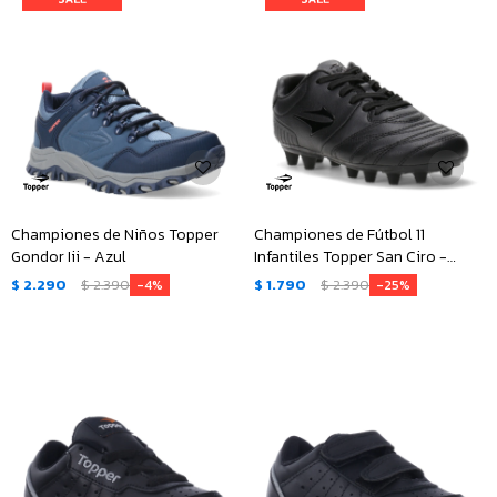
Championes de Niños Topper
Championes de Fútbol 11
Gondor Iii - Azul
Infantiles Topper San Ciro -
Negro
$
2.290
$
2.390
$
1.790
$
2.390
4
25