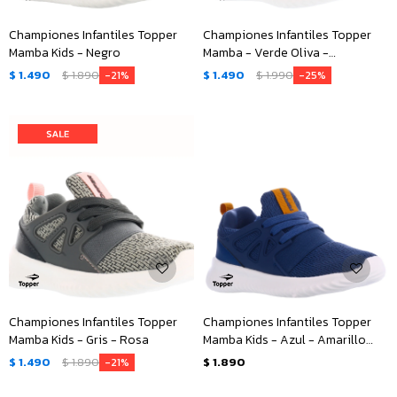
Championes Infantiles Topper
Championes Infantiles Topper
Mamba Kids - Negro
Mamba - Verde Oliva -
Anaranjado
$
1.490
$
1.890
$
1.490
$
1.990
21
25
Championes Infantiles Topper
Championes Infantiles Topper
Mamba Kids - Gris - Rosa
Mamba Kids - Azul - Amarillo
Ocre
$
1.490
$
1.890
$
1.890
21