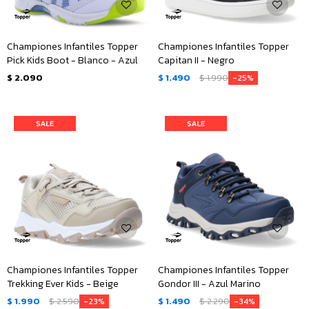
Championes Infantiles Topper
Championes Infantiles Topper
Pick Kids Boot - Blanco - Azul
Capitan II - Negro
$
2.090
$
1.490
$
1.990
25
Championes Infantiles Topper
Championes Infantiles Topper
Trekking Ever Kids - Beige
Gondor III - Azul Marino
$
1.990
$
2.590
$
1.490
$
2.290
23
34