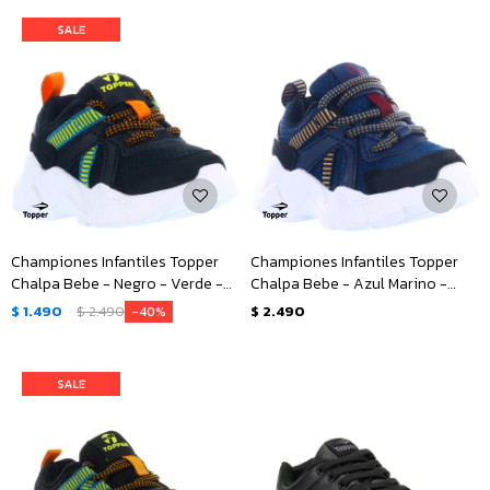
Championes Infantiles Topper
Championes Infantiles Topper
Chalpa Bebe - Negro - Verde -
Chalpa Bebe - Azul Marino -
Anaranjado
Negro - Beige
$
1.490
$
2.490
$
2.490
40