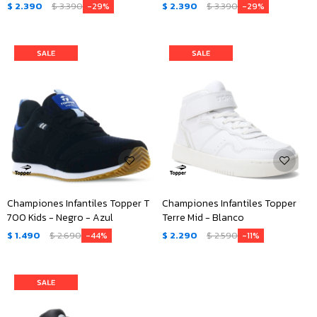
$
2.390
$
3.390
$
2.390
$
3.390
29
29
Championes Infantiles Topper T
Championes Infantiles Topper
700 Kids - Negro - Azul
Terre Mid - Blanco
$
1.490
$
2.690
$
2.290
$
2.590
44
11