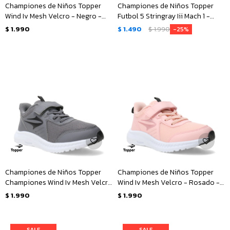
Championes de Niños Topper
Championes de Niños Topper
Wind Iv Mesh Velcro - Negro -
Futbol 5 Stringray Iii Mach 1 -
Blanco
Rosado - Negro
$
1.990
$
1.490
$
1.990
25
Championes de Niños Topper
Championes de Niños Topper
Championes Wind Iv Mesh Velcro
Wind Iv Mesh Velcro - Rosado -
- Gris - Negro
Negro
$
1.990
$
1.990