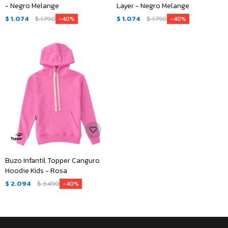
- Negro Melange
Layer - Negro Melange
$
1.074
$
1.790
$
1.074
$
1.790
40
40
Buzo Infantil Topper Canguro
Hoodie Kids - Rosa
$
2.094
$
3.490
40