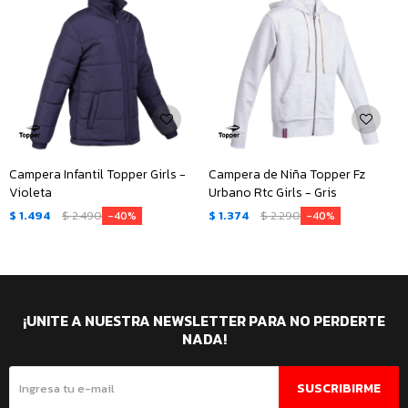
Campera Infantil Topper Girls -
Campera de Niña Topper Fz
Violeta
Urbano Rtc Girls - Gris
$
1.494
$
2.490
$
1.374
$
2.290
40
40
¡UNITE A NUESTRA NEWSLETTER PARA NO PERDERTE
NADA!
SUSCRIBIRME