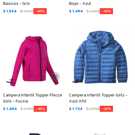
Basicos - Gris
Boys - Azul
$
1.554
$
2.590
$
1.494
$
2.490
40
40
Campera Infantil Topper Flecce
Campera Infantil Topper Girls -
Girls - Fucsia
Azul Añil
$
1.494
$
2.490
$
1.734
$
2.890
40
40