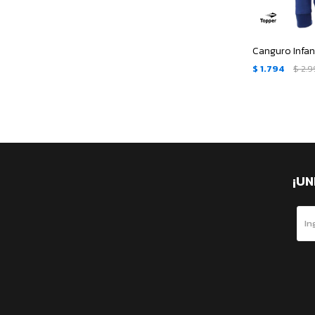
Canguro Infan
$
1.794
$
2.
¡UN