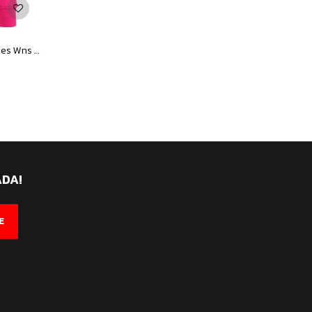
Canguro de Mujer Topper Top Croppes Wns - Fucsia
ADA!
E