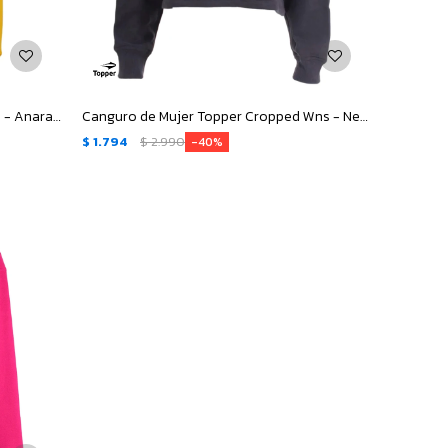
Canguro Infantil Topper Hoodie Kids - Anaranjado
Canguro de Mujer Topper Cropped Wns - Negro
$
1.794
$
2.990
40