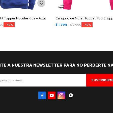
til Topper Hoodie Kids - Azul
990
$
1.794
$
2.990
40
40
ITE A NUESTRA NEWSLETTER PARA NO PERDERTE N
SUSCRIBIRM



