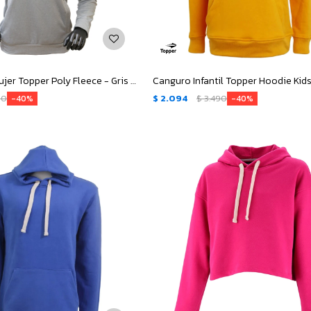
Canguro de Mujer Topper Poly Fleece - Gris Melange
90
$
2.094
$
3.490
40
40