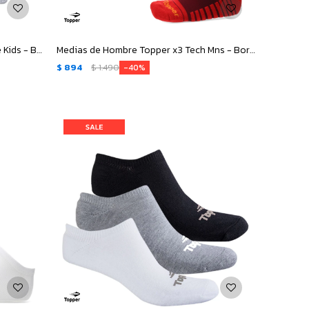
Medias Infantiles Topper x3 Soquete Kids - Blanco - Gris - Negro
Medias de Hombre Topper x3 Tech Mns - Bordó - Azul - Negro
$
894
$
1.490
40