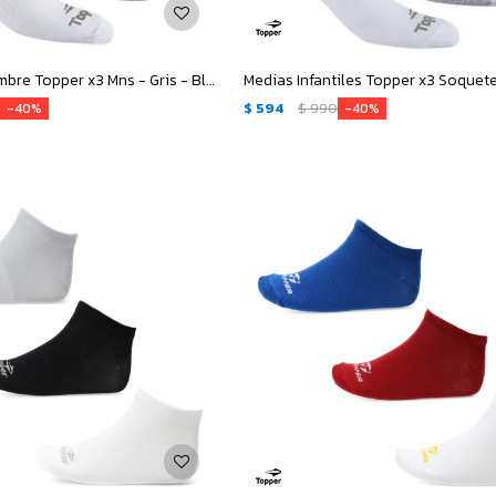
Medias de Hombre Topper x3 Mns - Gris - Blanco - Negro
0
$
594
$
990
40
40