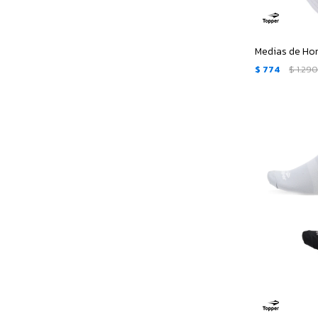
$
774
$
1.29