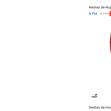
$
714
$
1.190