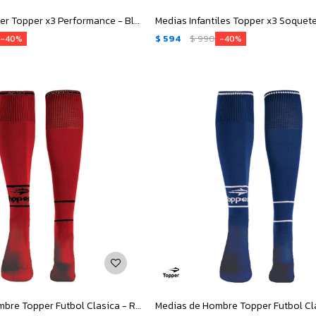
Medias de Mujer Topper x3 Performance - Blanco - Negro - Gris
$
594
$
990
40
40
Medias de Hombre Topper Futbol Clasica - Rojo