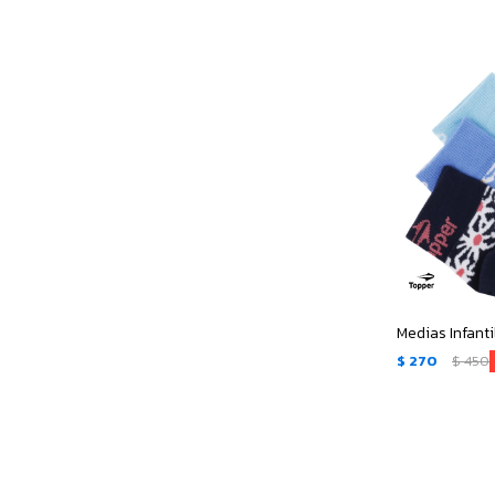
$
270
$
450