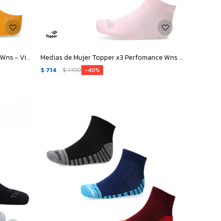
Medias de Mujer Topper x3 Invisible Wns - Violeta - Gris - Anaranjado
Medias de Mujer Topper x3 Perfomance Wns - Negro - Fucsia - Rosa
$
714
$
1.190
40