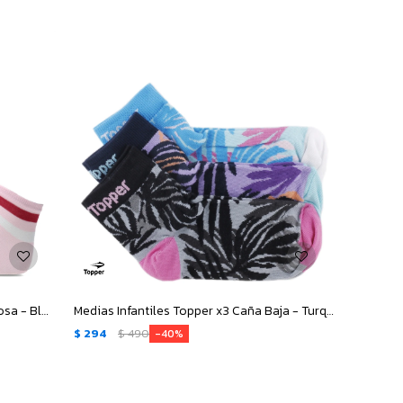
Medias Infantiles Topper x3 Kids - Rosa - Blanco - Gris
Medias Infantiles Topper x3 Caña Baja - Turquesa - Gris - Lila
$
294
$
490
40