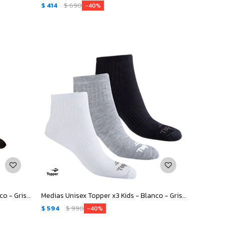
$
414
$
690
40
Medias Unisex Topper x3 Kids - Blanco - Gris - Negro
Medias Unisex Topper x3 Kids - Blanco - Gris - Negro
$
594
$
990
40