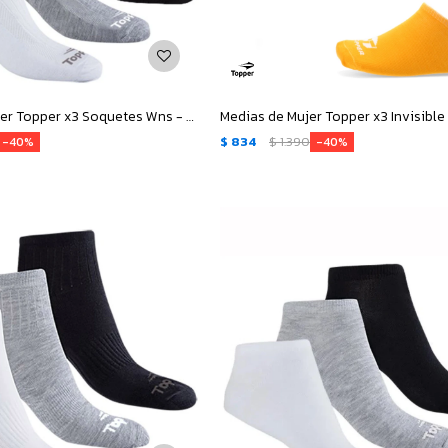
Medias de Mujer Topper x3 Soquetes Wns - Blanco - Gris - Negro
$
834
$
1.390
40
40