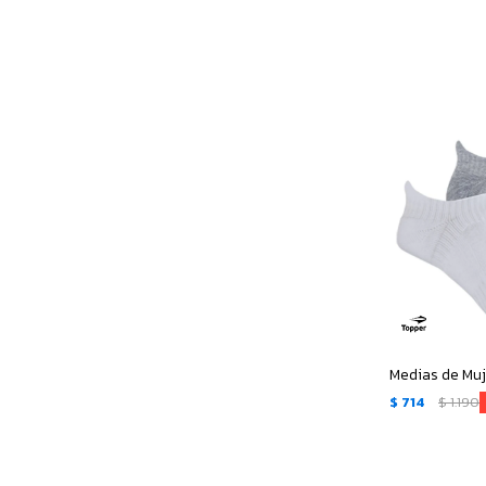
$
714
$
1.190