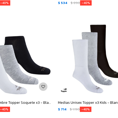
$
534
$
890
40
40
Medias de Hombre Topper Soquete x3 - Blanco - Gris - Negro
$
714
$
1.190
40
40