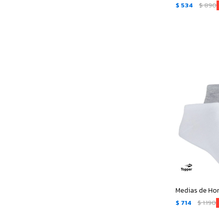
$
534
$
890
$
714
$
1.190