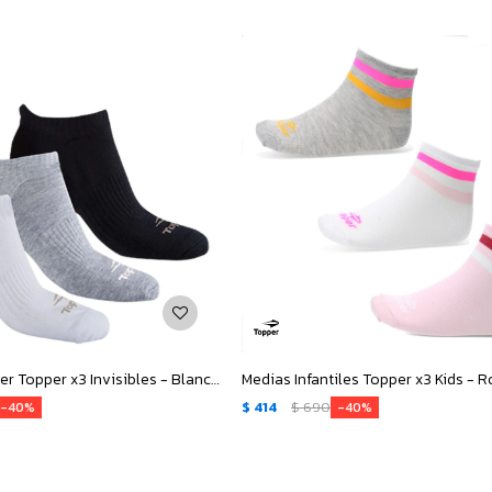
Medias de Mujer Topper x3 Invisibles - Blanco - Gris - Negro
$
414
$
690
40
40