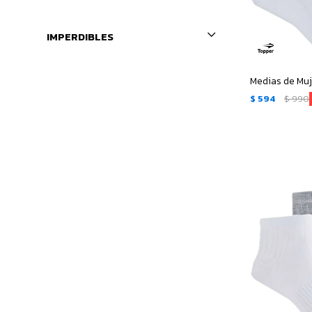
IMPERDIBLES
$
594
$
990