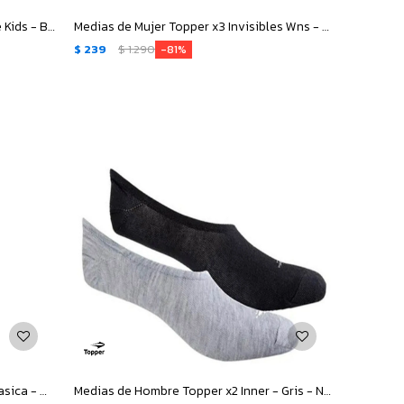
Medias Infantiles Topper x3 Soquete Kids - Blanco - Azul - Rojo
Medias de Mujer Topper x3 Invisibles Wns - Blanco - Gris - Negro
$
239
$
1.290
81
Medias de Hombre Topper Futbol Clasica - Azul Marino
Medias de Hombre Topper x2 Inner - Gris - Negro