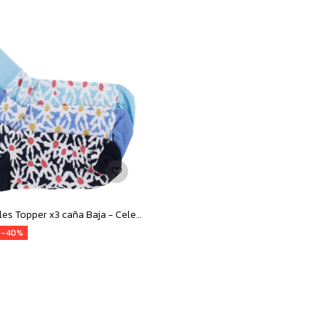
Medias Infantiles Topper x3 caña Baja - Celeste - Azul - Turquesa
40