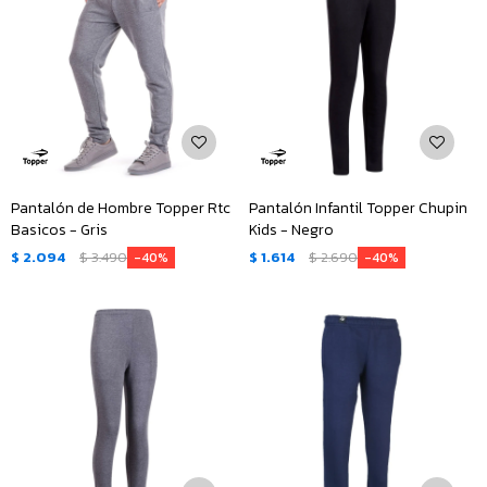
Pantalón de Hombre Topper Rtc
Pantalón Infantil Topper Chupin
Basicos - Gris
Kids - Negro
$
2.094
$
3.490
$
1.614
$
2.690
40
40