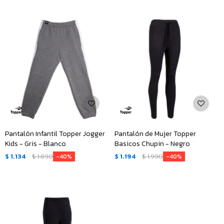
Pantalón Infantil Topper Jogger
Pantalón de Mujer Topper
Kids - Gris - Blanco
Basicos Chupin - Negro
$
1.134
$
1.890
$
1.194
$
1.990
40
40