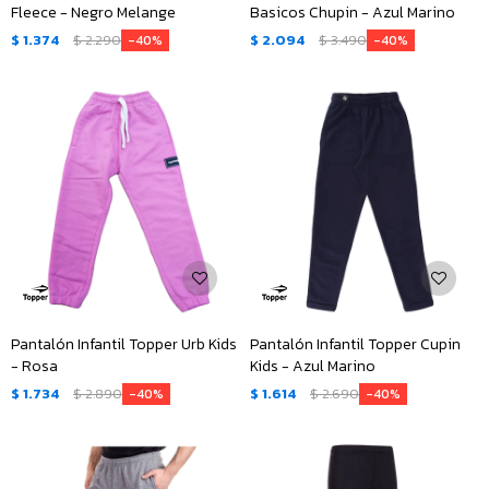
Fleece - Negro Melange
Basicos Chupin - Azul Marino
$
1.374
$
2.290
$
2.094
$
3.490
40
40
Pantalón Infantil Topper Urb Kids
Pantalón Infantil Topper Cupin
- Rosa
Kids - Azul Marino
$
1.734
$
2.890
$
1.614
$
2.690
40
40