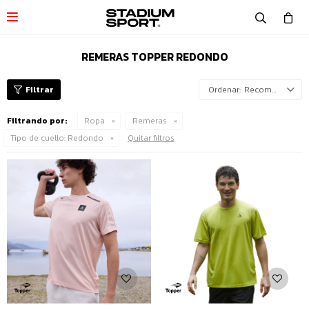

REMERAS TOPPER REDONDO
Recomendados
Filtrando por:
Ropa
Remeras
Tipo de cuello:
Redondo
Quitar filtros