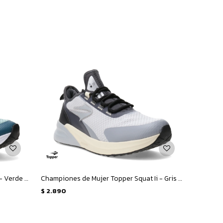
Championes Unisex Topper Squat Ii - Verde - Verde Petroleo
Championes de Mujer Topper Squat Ii - Gris - Negro
$
2.890