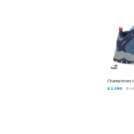
$
2.290
$
2.