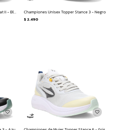
Championes de Hombre Topper Squat Ii - Blanco - Azul
Championes Unisex Topper Stance 3 - Negro
$
2.490
Championes de Mujer Topper Stance 3 - Azul - Celeste
Championes de Mujer Topper Stance 6 - Gris - Beige