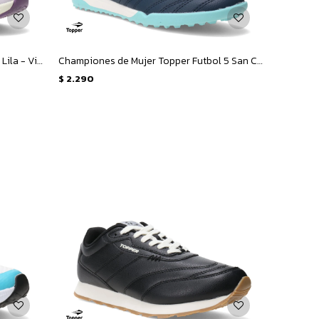
Championes de Mujer Topper Hera - Lila - Violeta
Championes de Mujer Topper Futbol 5 San Ciro V Tf - Azul - Rosado
$
2.290