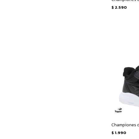
$
2.590
$
1.990