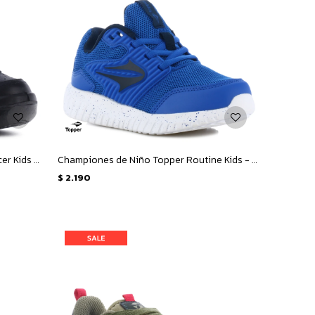
Championes Infantiles Topper X forcer Kids velcro - Negro
Championes de Niño Topper Routine Kids - Azul
$
2.190