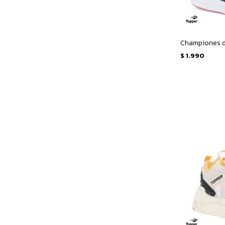
$
1.990