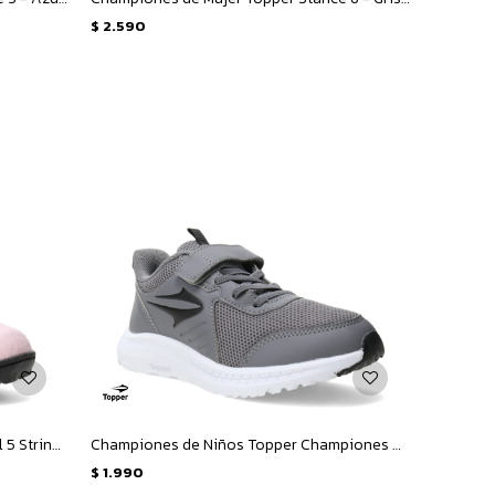
$
2.590
Championes de Niños Topper Futbol 5 Stringray Iii Mach 1 - Rosado - Negro
Championes de Niños Topper Championes Wind Iv Mesh Velcro - Gris - Negro
$
1.990