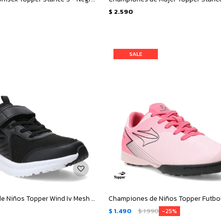
$
2.590
Championes de Niños Topper Wind Iv Mesh Velcro - Negro - Blanco
$
1.490
$
1.990
25