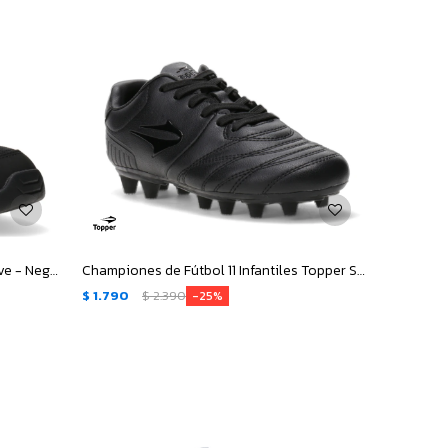
Championes de Hombre Topper Grove - Negro
Championes de Fútbol 11 Infantiles Topper San Ciro - Negro
$
1.790
$
2.390
25