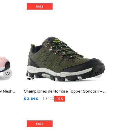
Championes de Niños Topper Wind Iv Mesh Velcro - Rosado - Negro
Championes de Hombre Topper Gondor II - Verde Oliva - Negro - Verde
$
2.890
$
3.190
9