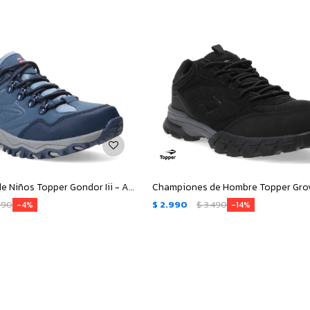
Championes de Niños Topper Gondor Iii - Azul
390
$
2.990
$
3.490
4
14