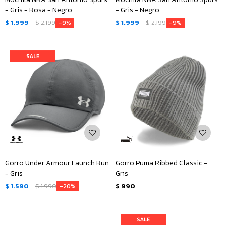
- Gris - Rosa - Negro
- Gris - Negro
$
1.999
$
2.199
$
1.999
$
2.199
9
9
Gorro Under Armour Launch Run
Gorro Puma Ribbed Classic -
- Gris
Gris
$
1.590
$
1.990
$
990
20