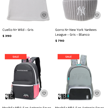
Cuello N+ Wild - Gris
Gorro N+ New York Yankees
League - Gris - Blanco
$
390
$
790
Mochila NBA San Antonio Spurs
Mochila NBA San Antonio Spurs