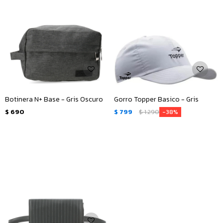
Botinera N+ Base - Gris Oscuro
Gorro Topper Basico - Gris
$
690
$
799
$
1.290
38