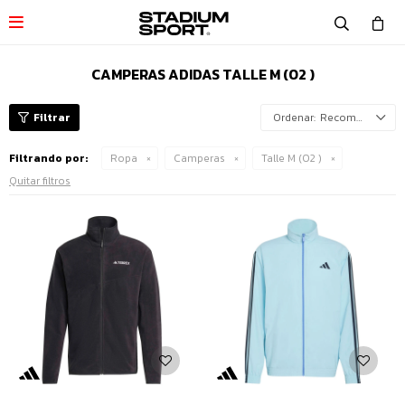

CAMPERAS ADIDAS TALLE M (02 )
Recomendados
Filtrando por:
Ropa
Camperas
Talle M (02 )
Quitar filtros