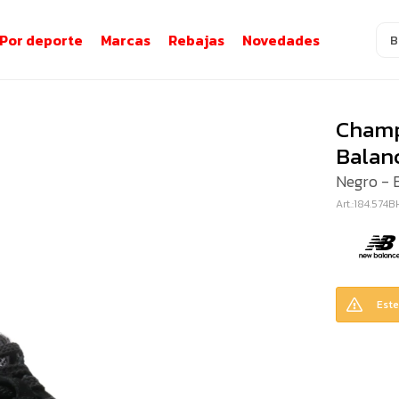
Por deporte
Marcas
Rebajas
Novedades
Champ
Balan
Negro - 
184.574B
Este