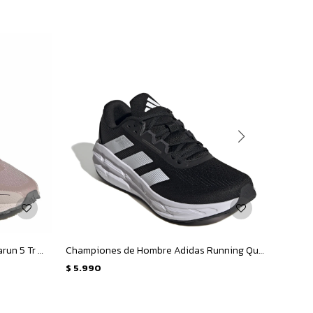
Championes de Mujer Adidas Ultrarun 5 Tr W - Rosado - Rosado Viejo
Championes de Hombre Adidas Running Questar 3 - Negro - Blanco
$
5.990
$
5.99