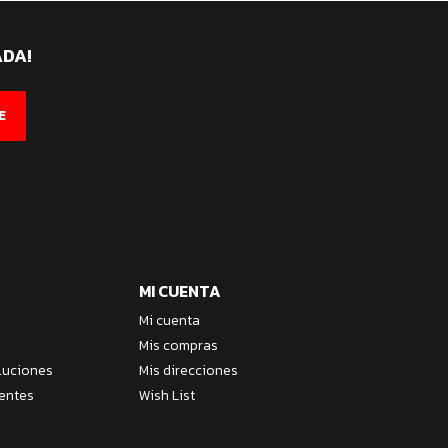
ADA!
E
MI CUENTA
Mi cuenta
Mis compras
luciones
Mis direcciones
entes
Wish List