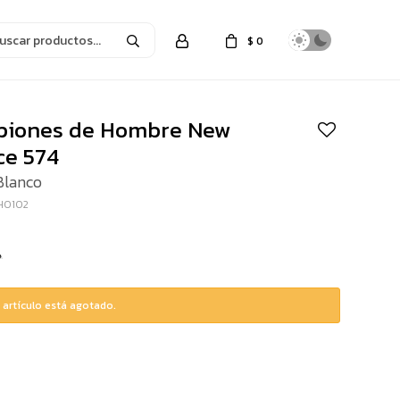
$
0
iones de Hombre New
ce 574
Blanco
H0102
 artículo está agotado.