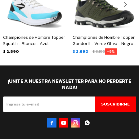
Championes de Hombre Topper
Championes de Hombre Topper
Squat Ii - Blanco - Azul
Gondor II - Verde Oliva - Negro
- Verde
$
2.890
$
2.890
$
3.190
9
¡UNITE A NUESTRA NEWSLETTER PARA NO PERDERTE
NADA!
SUSCRIBIRME



