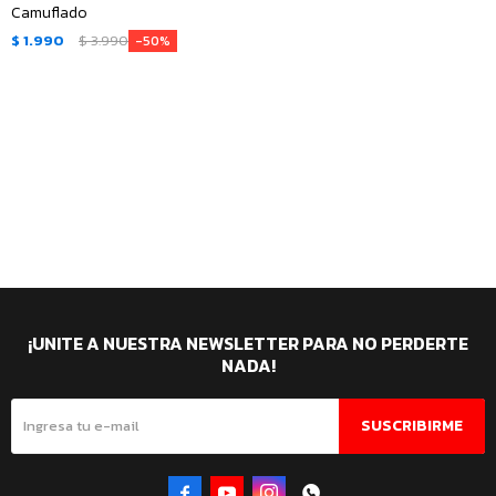
Camuflado
$
1.990
$
3.990
50
¡UNITE A NUESTRA NEWSLETTER PARA NO PERDERTE
NADA!
SUSCRIBIRME



