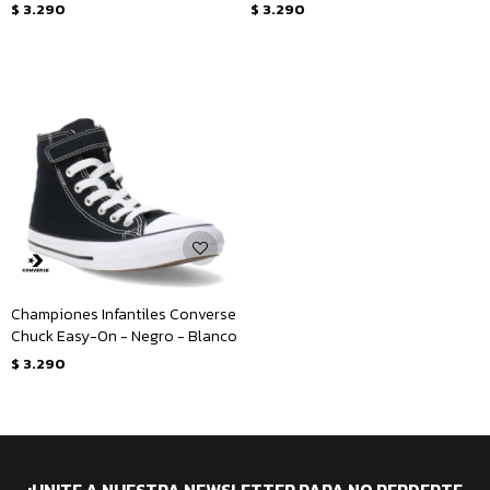
Blanco
$
3.290
$
3.290
Championes Infantiles Converse
Chuck Easy-On - Negro - Blanco
$
3.290