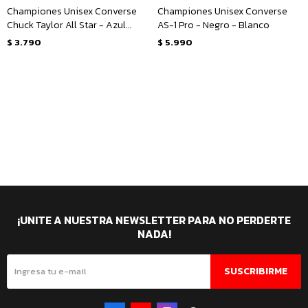
Championes Unisex Converse
Championes Unisex Converse
Chuck Taylor All Star - Azul
AS-1 Pro - Negro - Blanco
Marino - Negro - Blanco
$
3.790
$
5.990
¡UNITE A NUESTRA NEWSLETTER PARA NO PERDERTE
NADA!
SUSCRIBIRME