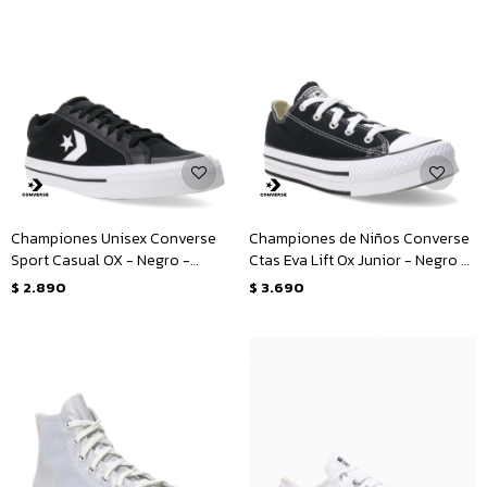
Championes Unisex Converse
Championes de Niños Converse
Sport Casual OX - Negro -
Ctas Eva Lift Ox Junior - Negro -
Blanco
Blanco
$
2.890
$
3.690