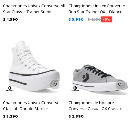
Championes Unisex Converse All
Championes Unisex Converse
Star Classic Trainer Suede -
Run Star Trainer OX - Blanco -
Negro
Negro
$
4.390
$
3.990
$
4.290
6
Championes Unisex Converse
Championes de Hombre
Ctas Lift Double Stack HI -
Converse Casual OX Classic -
Blanco - Negro
Gris - Negro - Blanco
$
5.290
$
2.890