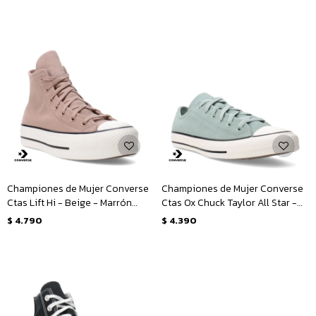
Championes de Mujer Converse
Championes de Mujer Converse
Ctas Lift Hi - Beige - Marrón
Ctas Ox Chuck Taylor All Star -
Tierra
Verde - Blanco
$
4.790
$
4.390