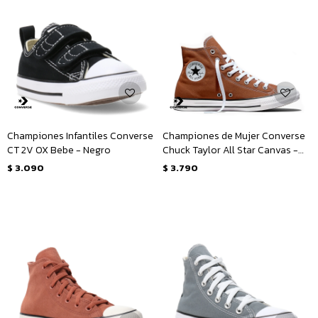
Championes Infantiles Converse
Championes de Mujer Converse
CT 2V OX Bebe - Negro
Chuck Taylor All Star Canvas -
Marrón
$
3.090
$
3.790