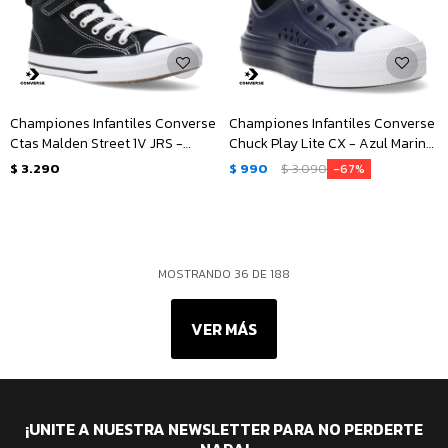
Championes Infantiles Converse
Championes Infantiles Converse
Ctas Malden Street 1V JRS -
Chuck Play Lite CX - Azul Marino
Negro - Blanco
- Blanco
$
3.290
$
990
$
3.090
67
MOSTRANDO
36
DE
188
VER MÁS
¡UNITE A NUESTRA NEWSLETTER PARA NO PERDERTE