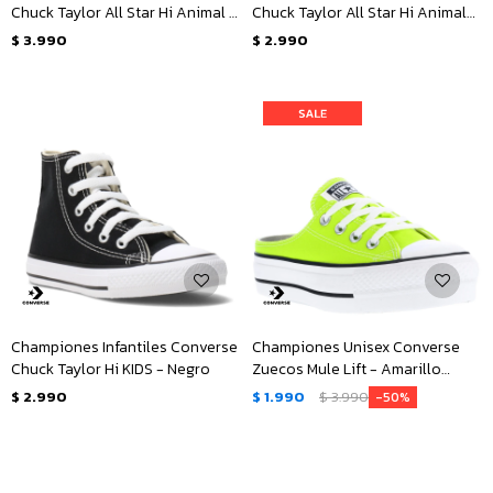
Chuck Taylor All Star Hi Animal -
Chuck Taylor All Star Hi Animal
Animal Print
Junior - Animal Print
$
3.990
$
2.990
Championes Infantiles Converse
Championes Unisex Converse
Chuck Taylor Hi KIDS - Negro
Zuecos Mule Lift - Amarillo
Limón
$
2.990
$
1.990
$
3.990
50