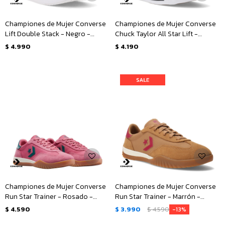
Championes de Mujer Converse
Championes de Mujer Converse
Lift Double Stack - Negro -
Chuck Taylor All Star Lift -
Blanco
Animal Print
$
4.990
$
4.190
Championes de Mujer Converse
Championes de Mujer Converse
Run Star Trainer - Rosado -
Run Star Trainer - Marrón -
Verde
Rosado
$
4.590
$
3.990
$
4.590
13