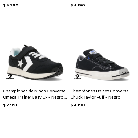
Amarillo Mostaza
$
5.390
$
4.190
Championes de Niños Converse
Championes Unisex Converse
Omega Trainer Easy Ox - Negro -
Chuck Taylor Puff - Negro
Blanco
$
2.990
$
4.190