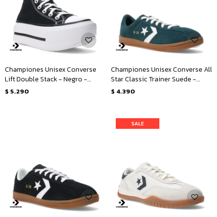
Championes Unisex Converse
Championes Unisex Converse All
Lift Double Stack - Negro -
Star Classic Trainer Suede -
Blanco
Verde
$
5.290
$
4.390