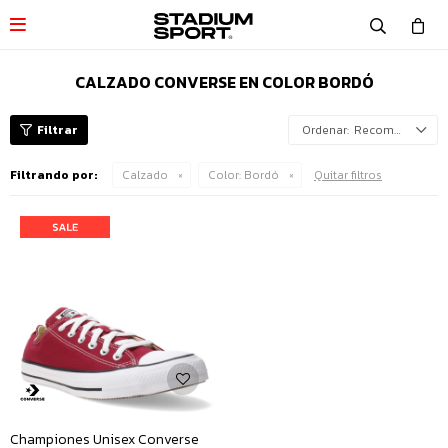

CALZADO CONVERSE EN COLOR BORDÓ
Recomendados
Filtrando por:
Calzado
Color:
Bordó
Quitar filtros
Championes Unisex Converse