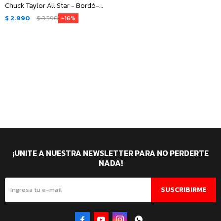
Chuck Taylor All Star - Bordó-
Negro - Blanco
$
2.990
$
3.590
16
¡UNITE A NUESTRA NEWSLETTER PARA NO PERDERTE
NADA!
SUSCRIBIRME



