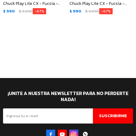
Chuck Play Lite CX - Fucsia -
Chuck Play Lite CX - Fucsia -
Blanco
Blanco
$
990
$
3.090
$
990
$
3.090
67
67
¡UNITE A NUESTRA NEWSLETTER PARA NO PERDERTE
NADA!
SUSCRIBIRME



