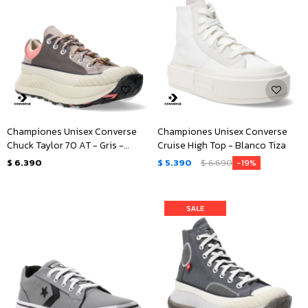
Championes Unisex Converse
Championes Unisex Converse
Chuck Taylor 70 AT - Gris -
Cruise High Top - Blanco Tiza
Rosado
$
6.390
$
5.390
$
6.690
19