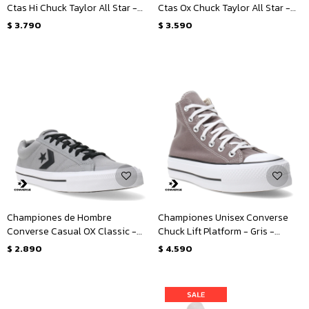
Ctas Hi Chuck Taylor All Star -
Ctas Ox Chuck Taylor All Star -
Gris
Gris - Blanco
$
3.790
$
3.590
Championes de Hombre
Championes Unisex Converse
Converse Casual OX Classic -
Chuck Lift Platform - Gris -
Gris - Negro - Blanco
Blanco
$
2.890
$
4.590