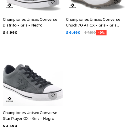
Championes Unisex Converse
Championes Unisex Converse
Distrito - Gris - Negro
Chuck 70 AT CX - Gris - Gris
Topo - Blanco
$
4.990
$
6.490
$
7.190
9
Championes Unisex Converse
Star Player OX - Gris - Negro
$
4.590