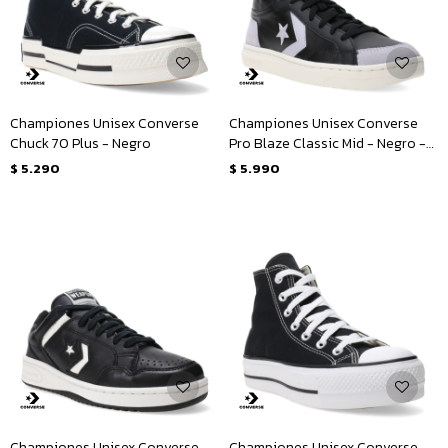
Championes Unisex Converse
Championes Unisex Converse
Chuck 70 Plus - Negro
Pro Blaze Classic Mid - Negro -
Lila
$
5.290
$
5.990
Championes Unisex Converse
Championes Unisex Converse