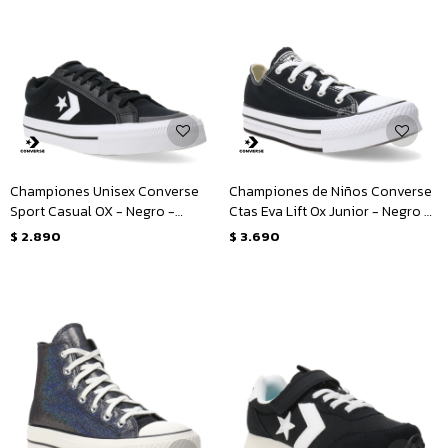
Championes Unisex Converse
Championes de Niños Converse
Sport Casual OX - Negro -
Ctas Eva Lift Ox Junior - Negro -
Blanco
Blanco
$
2.890
$
3.690