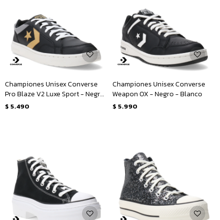
Championes Unisex Converse
Championes Unisex Converse
Pro Blaze V2 Luxe Sport - Negro
Weapon OX - Negro - Blanco
- Dorado - Gris
$
5.490
$
5.990