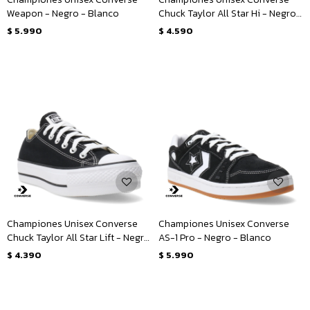
Weapon - Negro - Blanco
Chuck Taylor All Star Hi - Negro -
Blanco
$
5.990
$
4.590
Championes Unisex Converse
Championes Unisex Converse
Chuck Taylor All Star Lift - Negro
AS-1 Pro - Negro - Blanco
- Blanco
$
4.390
$
5.990