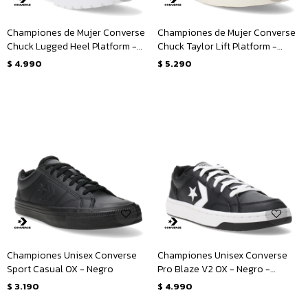
Championes de Mujer Converse
Championes de Mujer Converse
Chuck Lugged Heel Platform -
Chuck Taylor Lift Platform -
Negro - Blanco
Negro - Blanco
$
4.990
$
5.290
Championes Unisex Converse
Championes Unisex Converse
Sport Casual OX - Negro
Pro Blaze V2 OX - Negro -
Blanco
$
3.190
$
4.990