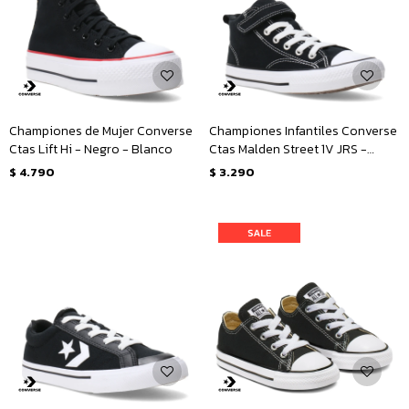
Championes de Mujer Converse
Championes Infantiles Converse
Ctas Lift Hi - Negro - Blanco
Ctas Malden Street 1V JRS -
Negro - Blanco
$
4.790
$
3.290