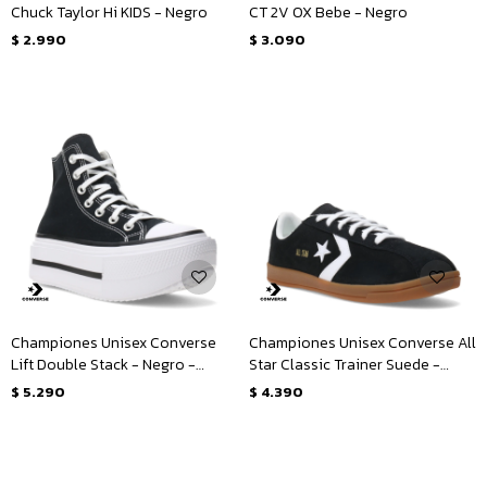
Chuck Taylor Hi KIDS - Negro
CT 2V OX Bebe - Negro
$
2.990
$
3.090
Championes Unisex Converse
Championes Unisex Converse All
Lift Double Stack - Negro -
Star Classic Trainer Suede -
Blanco
Negro
$
5.290
$
4.390