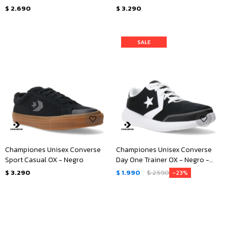
Negro - Blanco
Blanco
$
2.690
$
3.290
Championes Unisex Converse
Championes Unisex Converse
Sport Casual OX - Negro
Day One Trainer OX - Negro -
Blanco
$
3.290
$
1.990
$
2.590
23