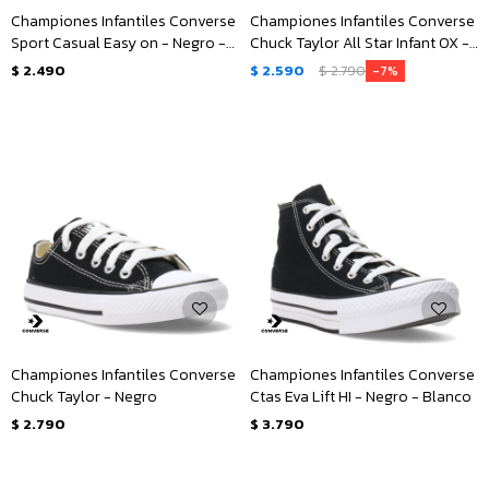
Championes Infantiles Converse
Championes Infantiles Converse
Sport Casual Easy on - Negro -
Chuck Taylor All Star Infant OX -
Blanco
Negro
$
2.490
$
2.590
$
2.790
7
Championes Infantiles Converse
Championes Infantiles Converse
Chuck Taylor - Negro
Ctas Eva Lift HI - Negro - Blanco
$
2.790
$
3.790