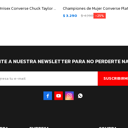
Championes Unisex Converse Chuck Taylor All Star - Rojo - Blanco
$
3.290
$
4.390
25
ITE A NUESTRA NEWSLETTER PARA NO PERDERTE N
SUSCRIBIRM



