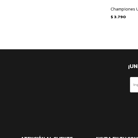
$
3.790
¡UN