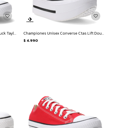
Championes Infantiles Converse Chuck Taylor - Rojo
Championes Unisex Converse Ctas Lift Double Stack HI - Rojo - Blanco - Negro
$
4.990