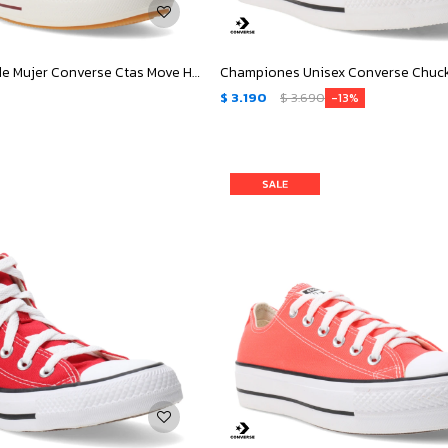
Championes de Mujer Converse Ctas Move HI - Rojo - Egret
$
3.190
$
3.690
13