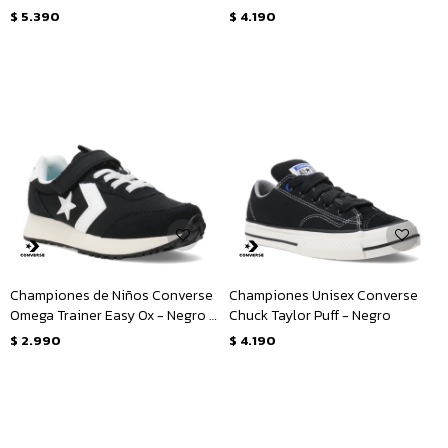
Amarillo Mostaza
$
5.390
$
4.190
Championes de Niños Converse
Championes Unisex Converse
Omega Trainer Easy Ox - Negro -
Chuck Taylor Puff - Negro
Blanco
$
2.990
$
4.190