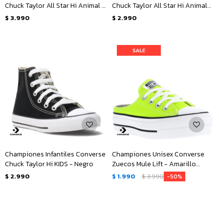
Chuck Taylor All Star Hi Animal -
Chuck Taylor All Star Hi Animal
Animal Print
Junior - Animal Print
$
3.990
$
2.990
Championes Infantiles Converse
Championes Unisex Converse
Chuck Taylor Hi KIDS - Negro
Zuecos Mule Lift - Amarillo
Limón
$
2.990
$
1.990
$
3.990
50