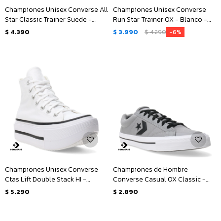
Championes Unisex Converse All
Championes Unisex Converse
Star Classic Trainer Suede -
Run Star Trainer OX - Blanco -
Negro
Negro
$
4.390
$
3.990
$
4.290
6
Championes Unisex Converse
Championes de Hombre
Ctas Lift Double Stack HI -
Converse Casual OX Classic -
Blanco - Negro
Gris - Negro - Blanco
$
5.290
$
2.890