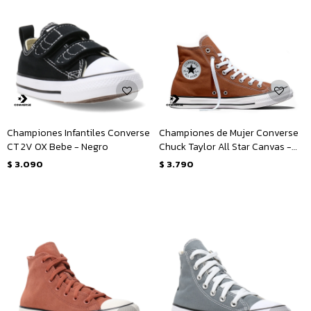
Championes Infantiles Converse
Championes de Mujer Converse
CT 2V OX Bebe - Negro
Chuck Taylor All Star Canvas -
Marrón
$
3.090
$
3.790