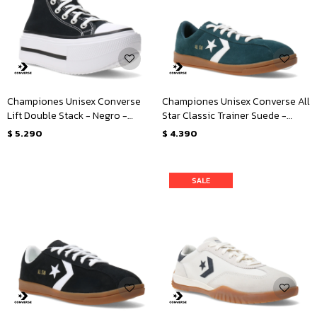
Championes Unisex Converse
Championes Unisex Converse All
Lift Double Stack - Negro -
Star Classic Trainer Suede -
Blanco
Verde
$
5.290
$
4.390