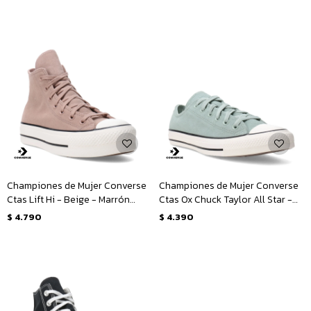
Championes de Mujer Converse
Championes de Mujer Converse
Ctas Lift Hi - Beige - Marrón
Ctas Ox Chuck Taylor All Star -
Tierra
Verde - Blanco
$
4.790
$
4.390