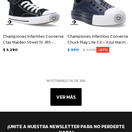
Championes Infantiles Converse
Championes Infantiles Converse
Ctas Malden Street 1V JRS -
Chuck Play Lite CX - Azul Marino
Negro - Blanco
- Blanco
$
3.290
$
990
$
3.090
67
MOSTRANDO
36
DE
186
VER MÁS
¡UNITE A NUESTRA NEWSLETTER PARA NO PERDERTE