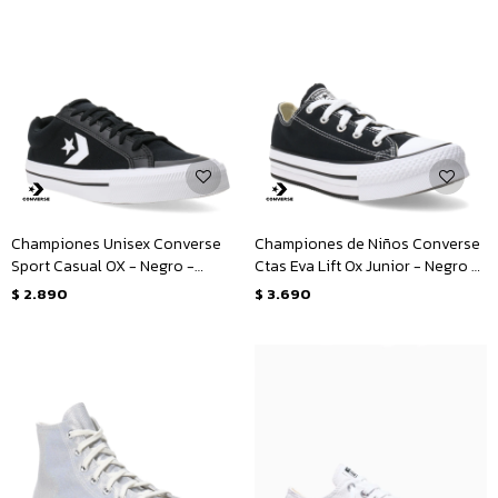
Championes Unisex Converse
Championes de Niños Converse
Sport Casual OX - Negro -
Ctas Eva Lift Ox Junior - Negro -
Blanco
Blanco
$
2.890
$
3.690