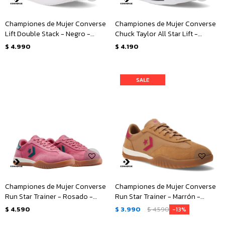
Championes de Mujer Converse
Championes de Mujer Converse
Lift Double Stack - Negro -
Chuck Taylor All Star Lift -
Blanco
Animal Print
$
4.990
$
4.190
Championes de Mujer Converse
Championes de Mujer Converse
Run Star Trainer - Rosado -
Run Star Trainer - Marrón -
Verde
Rosado
$
4.590
$
3.990
$
4.590
13