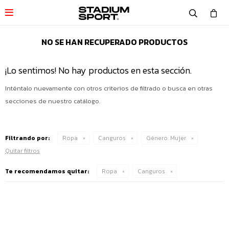

NO SE HAN RECUPERADO PRODUCTOS
¡Lo sentimos! No hay productos en esta sección.
Inténtalo nuevamente con otros criterios de filtrado o busca en otras
secciones de nuestro catálogo.
Filtrando por:
Ropa
Canguros
Género:
Mujer
Quitar filtros
Te recomendamos quitar:
Ropa
Canguros