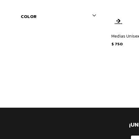
COLOR
$
750
¡UN