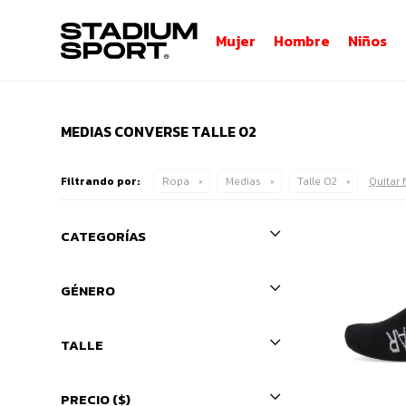
Mujer
Hombre
Niños
MEDIAS CONVERSE TALLE 02
Filtrando por:
Ropa
Medias
Talle 02
Quitar f
CATEGORÍAS
GÉNERO
TALLE
PRECIO
($)