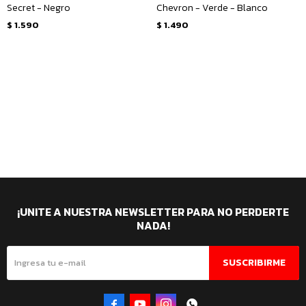
Secret - Negro
Chevron - Verde - Blanco
$
1.590
$
1.490
¡UNITE A NUESTRA NEWSLETTER PARA NO PERDERTE
NADA!
SUSCRIBIRME



