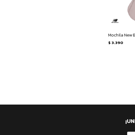
$
3.390
¡UN